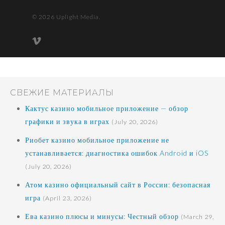
© 2026 Uplight Media.
vimeo
СВЕЖИЕ МАТЕРИАЛЫ
Кактус казино мобильное приложение — обзор
графики и звука в играх
(July 20, 2026)
Риобет казино мобильное приложение не
устанавливается: диагностика ошибок Android и iOS
(July 20, 2026)
Атом казино официальный сайт в России: безопасная
игра
(April 23, 2026)
Ева казино плюсы и минусы: Честный обзор
(March 29,