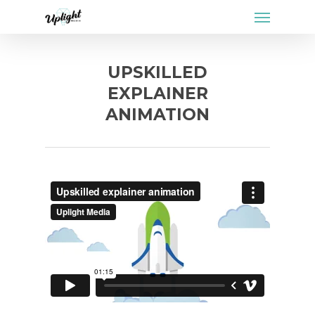
Menu
Skip
to
main
content
UPSKILLED
EXPLAINER
ANIMATION