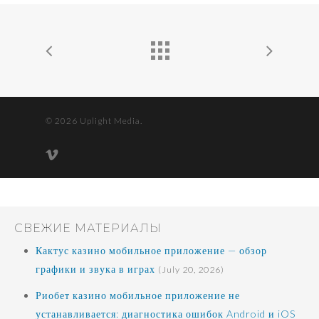
© 2026 Uplight Media.
vimeo
СВЕЖИЕ МАТЕРИАЛЫ
Кактус казино мобильное приложение — обзор
графики и звука в играх
(July 20, 2026)
Риобет казино мобильное приложение не
устанавливается: диагностика ошибок Android и iOS