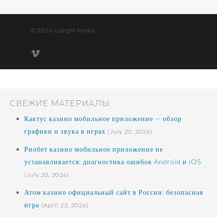
© 2026 Uplight Media.
vimeo
СВЕЖИЕ МАТЕРИАЛЫ
Кактус казино мобильное приложение — обзор
графики и звука в играх
(July 20, 2026)
Риобет казино мобильное приложение не
устанавливается: диагностика ошибок Android и iOS
(July 20, 2026)
Атом казино официальный сайт в России: безопасная
игра
(April 23, 2026)