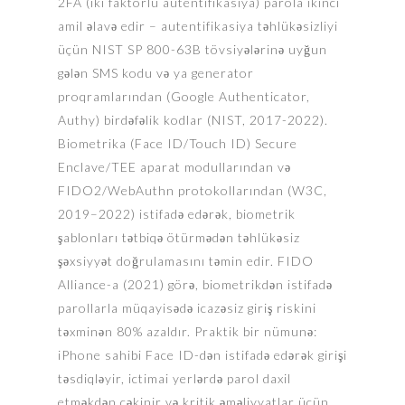
2FA (iki faktorlu autentifikasiya) parola ikinci
amil əlavə edir – autentifikasiya təhlükəsizliyi
üçün NIST SP 800-63B tövsiyələrinə uyğun
gələn SMS kodu və ya generator
proqramlarından (Google Authenticator,
Authy) birdəfəlik kodlar (NIST, 2017-2022).
Biometrika (Face ID/Touch ID) Secure
Enclave/TEE aparat modullarından və
FIDO2/WebAuthn protokollarından (W3C,
2019–2022) istifadə edərək, biometrik
şablonları tətbiqə ötürmədən təhlükəsiz
şəxsiyyət doğrulamasını təmin edir. FIDO
Alliance-a (2021) görə, biometrikdən istifadə
parollarla müqayisədə icazəsiz giriş riskini
təxminən 80% azaldır. Praktik bir nümunə:
iPhone sahibi Face ID-dən istifadə edərək girişi
təsdiqləyir, ictimai yerlərdə parol daxil
etməkdən çəkinir və kritik əməliyyatlar üçün