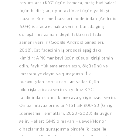
resurslara (KYC üçün kamera, matç hadisələri
üçün bildirişlər, oyun aktivləri üçün yaddaş)
icazələr Runtime İcazələri modelindən (Android
6.0+) istifadə etməklə verilir, burada giriş
quraşdırma zamanı deyil, faktiki istifadə
zamanı verilir (Google Android Sənədləri,
2018). İstifadəçinin iş prosesi aşağıdakı
kimidir: APK mənbəyi üçün xüsusi girişi təmin
edin, faylı Yükləmələrdən açın, ölçüsünü və
imzasını yoxlayın və quraşdırın. İlk
buraxılışdan sonra canlı əmsallar üçün
bildirişlərə icazə verin və yalnız KYC
təsdiqindən sonra kameraya giriş icazəsi verin.
Ən az imtiyaz prinsipi NIST SP 800-53 (Giriş
İdarəetmə Təlimatları, 2020–2023) ilə uyğun
gəlir. Hallar: GMS olmayan Huawei/Honor
cihazlarında quraşdırma birdəfəlik icazə ilə