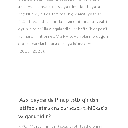
əməliyyat əlavə komissiya olmadan həyata
keçirilir ki, bu da tez-tez, kiçik əməliyyatlar
üçün faydalıdır. Limitlər həmçinin məsuliyyətli
oyun alətləri ilə əlaqələndirilir: həftəlik depozit
və mərc limitləri eCOGRA tövsiyələrinə uyğun
olaraq xərcləri idarə etməyə kömək edir
(2021–2023).
Azərbaycanda Pinup tətbiqindən
istifadə etmək nə dərəcədə təhlükəsiz
və qanunidir?
KYC (Müştərini Tanı) şəxsiyyəti təsdiqləmək