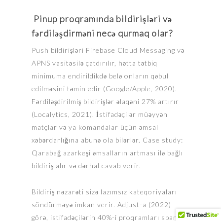
Pinup proqramında bildirişləri və
fərdiləşdirməni necə qurmaq olar?
Push bildirişləri Firebase Cloud Messaging və
APNS vasitəsilə çatdırılır, hətta tətbiq
minimuma endirildikdə belə onların qəbul
edilməsini təmin edir (Google/Apple, 2020).
Fərdiləşdirilmiş bildirişlər əlaqəni 27% artırır
(Localytics, 2021). İstifadəçilər müəyyən
matçlar və ya komandalar üçün əmsal
xəbərdarlığına abunə ola bilərlər. Case study:
Qarabağ azarkeşi əmsalların artması ilə bağlı
bildiriş alır və dərhal cavab verir.
Bildiriş nəzarəti sizə lazımsız kateqoriyaları
söndürməyə imkan verir. Adjust-a (2022)
görə, istifadəçilərin 40%-i proqramları spam