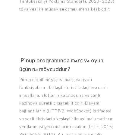
Təhlükəsizliyi Yoxlama Standartı, 2020–2023)
tövsiyəsi ilə müqayisə etmək məna kəsb edir.
Pinup proqramında mərc və oyun
üçün nə mövcuddur?
Pinup mobil müştərisi mərc və oyun
funksiyalarını birləşdirir, istifadəçilərə canlı
əmsallara, slotların kataloquna və canlı
kazinoya sürətli çıxış təklif edir. Davamlı
bağlantıların (HTTP/2, WebSocket) istifadəsi
və yerli aktivlərin keşləşdirilməsi məlumatların
yenilənməsi gecikmələrini azaldır (IETF, 2015;
RFC 6455, 2011). Bu, hətta bir saniyəlik