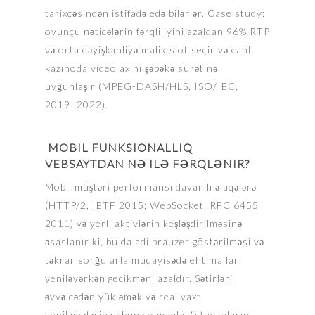
tarixçəsindən istifadə edə bilərlər. Case study:
oyunçu nəticələrin fərqliliyini azaldan 96% RTP
və orta dəyişkənliyə malik slot seçir və canlı
kazinoda video axını şəbəkə sürətinə
uyğunlaşır (MPEG-DASH/HLS, ISO/IEC,
2019–2022).
MOBIL FUNKSIONALLIQ
VEBSAYTDAN NƏ ILƏ FƏRQLƏNIR?
Mobil müştəri performansı davamlı əlaqələrə
(HTTP/2, IETF 2015; WebSocket, RFC 6455
2011) və yerli aktivlərin keşləşdirilməsinə
əsaslanır ki, bu da adi brauzer göstərilməsi və
təkrar sorğularla müqayisədə ehtimalları
yeniləyərkən gecikməni azaldır. Sətirləri
əvvəlcədən yükləmək və real vaxt
yeniləmələrinə abunə olmaqla, “stavkaların