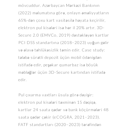
mövcuddur. Azərbaycan Mərkəzi Bankının
(2022) məlumatına görə, onlayn əməliyyatların
65%-dən çoxu kart vasitəsilə həyata keçirilir,
elektron pul kisələri isə hər il 20% artır. 3D-
Secure 2.0 (EMVCo, 2019) dəstəkləyən kartlar
PCI DSS standartına (2018–2023) uyğun gəlir
və əlavə təhlükəsizlik təmin edir. Case study:
tələbə sürətli depozit üçün mobil ödənişdən
istifadə edir, peşəkar qumarbaz isə böyük
məbləğlər üçün 3D-Secure kartından istifadə
edir.
Pul çıxarma vaxtları üsula görə dəyişir:
elektron pul kisələri təxminən 15 dəqiqə,
kartlar 24 saata qədər və bank köçürmələri 48
saata qədər çəkir (eCOGRA, 2021–2023).
FATF standartları (2020–2023) tərəfindən