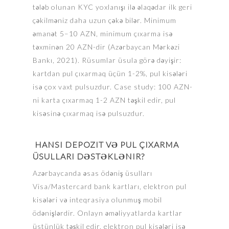
tələb olunan KYC yoxlanışı ilə əlaqədar ilk geri
çəkilməniz daha uzun çəkə bilər. Minimum
əmanət 5–10 AZN, minimum çıxarma isə
təxminən 20 AZN-dir (Azərbaycan Mərkəzi
Bankı, 2021). Rüsumlar üsula görə dəyişir:
kartdan pul çıxarmaq üçün 1-2%, pul kisələri
isə çox vaxt pulsuzdur. Case study: 100 AZN-
ni karta çıxarmaq 1-2 AZN təşkil edir, pul
kisəsinə çıxarmaq isə pulsuzdur.
HANSI DEPOZIT VƏ PUL ÇIXARMA
ÜSULLARI DƏSTƏKLƏNIR?
Azərbaycanda əsas ödəniş üsulları
Visa/Mastercard bank kartları, elektron pul
kisələri və inteqrasiya olunmuş mobil
ödənişlərdir. Onlayn əməliyyatlarda kartlar
üstünlük təşkil edir, elektron pul kisələri isə