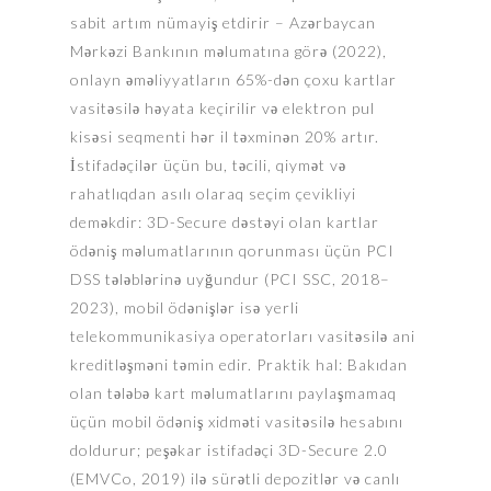
sabit artım nümayiş etdirir – Azərbaycan
Mərkəzi Bankının məlumatına görə (2022),
onlayn əməliyyatların 65%-dən çoxu kartlar
vasitəsilə həyata keçirilir və elektron pul
kisəsi seqmenti hər il təxminən 20% artır.
İstifadəçilər üçün bu, təcili, qiymət və
rahatlıqdan asılı olaraq seçim çevikliyi
deməkdir: 3D-Secure dəstəyi olan kartlar
ödəniş məlumatlarının qorunması üçün PCI
DSS tələblərinə uyğundur (PCI SSC, 2018–
2023), mobil ödənişlər isə yerli
telekommunikasiya operatorları vasitəsilə ani
kreditləşməni təmin edir. Praktik hal: Bakıdan
olan tələbə kart məlumatlarını paylaşmamaq
üçün mobil ödəniş xidməti vasitəsilə hesabını
doldurur; peşəkar istifadəçi 3D-Secure 2.0
(EMVCo, 2019) ilə sürətli depozitlər və canlı