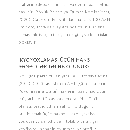
alətlərinə depozit limitləri və özünü xaric etmə
daxildir (Böyük Britaniya Qumar Komissiyası,
2020). Case study: istifadəçi həftəlik 100 AZN
limit qoyur və ya 6 ay ərzində özünü istisna
etməyi aktivləşdirir ki, bu da giriş və bildirişləri
bloklayır.
KYC YOXLAMASI ÜÇÜN HANSI
SƏNƏDLƏR TƏLƏB OLUNUR?
KYC (Müştərinizi Tanıyın) FATF tövsiyələrinə
(2020–2023) əsaslanan AML (Çirkli Pulların
Yuyulmasına Qarşı) risklərini azaltmaq üçün
müştəri identifikasiyası prosesidir. Tipik
olaraq, təsdiq edilən sahibin olduğunu
təsdiqləmək üçün pasport və ya şəxsiyyət
vəsiqəsi və sənədlə selfi tələb olunur; şəkil
keyfiyyəti, sahənin oxunması və profillə