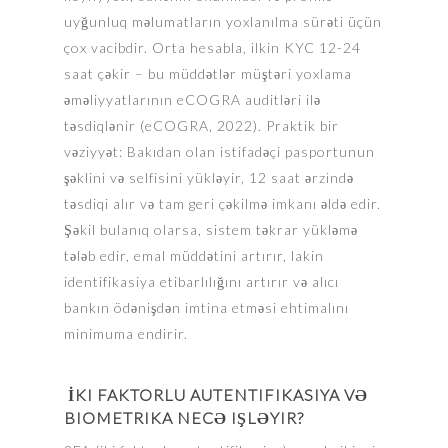
uyğunluq məlumatların yoxlanılma sürəti üçün
çox vacibdir. Orta hesabla, ilkin KYC 12-24
saat çəkir – bu müddətlər müştəri yoxlama
əməliyyatlarının eCOGRA auditləri ilə
təsdiqlənir (eCOGRA, 2022). Praktik bir
vəziyyət: Bakıdan olan istifadəçi pasportunun
şəklini və selfisini yükləyir, 12 saat ərzində
təsdiqi alır və tam geri çəkilmə imkanı əldə edir.
Şəkil bulanıq olarsa, sistem təkrar yükləmə
tələb edir, emal müddətini artırır, lakin
identifikasiya etibarlılığını artırır və alıcı
bankın ödənişdən imtina etməsi ehtimalını
minimuma endirir.
İKI FAKTORLU AUTENTIFIKASIYA VƏ
BIOMETRIKA NECƏ IŞLƏYIR?