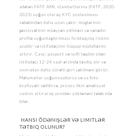
adətən FATF AML standartlarına (FATF, 2020-
2023) uyğun olaraq KYC yoxlanılması
səbəbindən daha uzun çəkir: müştərinin
şəxsiyyətinin müəyyən edilməsi və sənədin
profilə uyğunlaşdırılması fırıldaqçılıq riskini
azaldır və istifadəçinin hüquqi müdafiəsini
artırır. Case: pasport və selfi təqdim edən
istifadəçi 12-24 saat ərzində təsdiq alır və
sonradan daha sürətli geri çəkilməni görür;
Məlumatlar uyğunsuzdursa və ya foto
keyfiyyəti zəifdirsə, proses ilkin əməliyyat
vaxtını artıraraq yenidən yükləməni tələb edə
bilər.
HANSI ÖDƏNIŞLƏR VƏ LIMITLƏR
TƏTBIQ OLUNUR?