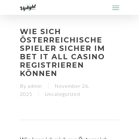
Menu
Skip
to
main
content
WIE SICH
ÖSTERREICHISCHE
SPIELER SICHER IM
BET IT ALL CASINO
REGISTRIEREN
KÖNNEN
By
admin
November 26,
2025
Uncategorized