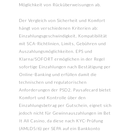
Möglichkeit von Rücküberweisungen ab.
Der Vergleich von Sicherheit und Komfort
hängt von verschiedenen Kriterien ab:
Einzahlungsgeschwindigkeit, Kompatibilität
mit SCA-Richtlinien, Limits, Gebühren und
Auszahlungsmöglichkeiten. EPS und
Klarna/SOFORT ermöglichen in der Regel
sofortige Einzahlungen nach Bestätigung per
Online-Banking und erfüllen damit die
technischen und regulatorischen
Anforderungen der PSD2. Paysafecard bietet
Komfort und Kontrolle über den
Einzahlungsbetrag per Gutschein, eignet sich
jedoch nicht für Gewinnauszahlungen im Bet
It All Casino, da diese nach KYC-Prüfung
(AMLD5/6) per SEPA auf ein Bankkonto