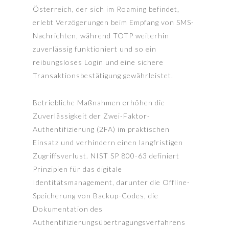
Österreich, der sich im Roaming befindet,
erlebt Verzögerungen beim Empfang von SMS-
Nachrichten, während TOTP weiterhin
zuverlässig funktioniert und so ein
reibungsloses Login und eine sichere
Transaktionsbestätigung gewährleistet.
Betriebliche Maßnahmen erhöhen die
Zuverlässigkeit der Zwei-Faktor-
Authentifizierung (2FA) im praktischen
Einsatz und verhindern einen langfristigen
Zugriffsverlust. NIST SP 800-63 definiert
Prinzipien für das digitale
Identitätsmanagement, darunter die Offline-
Speicherung von Backup-Codes, die
Dokumentation des
Authentifizierungsübertragungsverfahrens