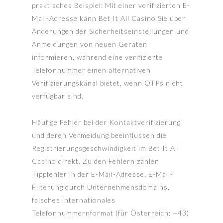
praktisches Beispiel: Mit einer verifizierten E-
Mail-Adresse kann Bet It All Casino Sie über
Änderungen der Sicherheitseinstellungen und
Anmeldungen von neuen Geräten
informieren, während eine verifizierte
Telefonnummer einen alternativen
Verifizierungskanal bietet, wenn OTPs nicht
verfügbar sind.
Häufige Fehler bei der Kontaktverifizierung
und deren Vermeidung beeinflussen die
Registrierungsgeschwindigkeit im Bet It All
Casino direkt. Zu den Fehlern zählen
Tippfehler in der E-Mail-Adresse, E-Mail-
Filterung durch Unternehmensdomains,
falsches internationales
Telefonnummernformat (für Österreich: +43)