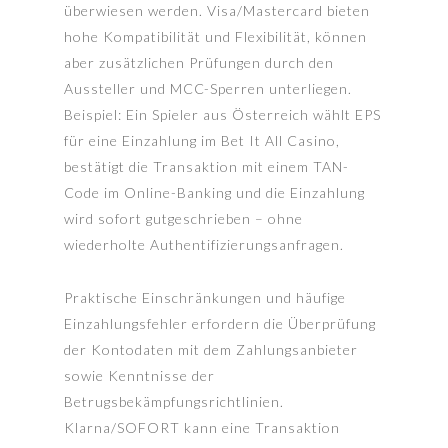
überwiesen werden. Visa/Mastercard bieten
hohe Kompatibilität und Flexibilität, können
aber zusätzlichen Prüfungen durch den
Aussteller und MCC-Sperren unterliegen.
Beispiel: Ein Spieler aus Österreich wählt EPS
für eine Einzahlung im Bet It All Casino,
bestätigt die Transaktion mit einem TAN-
Code im Online-Banking und die Einzahlung
wird sofort gutgeschrieben – ohne
wiederholte Authentifizierungsanfragen.
Praktische Einschränkungen und häufige
Einzahlungsfehler erfordern die Überprüfung
der Kontodaten mit dem Zahlungsanbieter
sowie Kenntnisse der
Betrugsbekämpfungsrichtlinien.
Klarna/SOFORT kann eine Transaktion