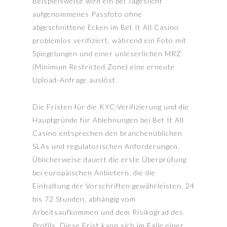
Beispielsweise wird ein bei Tageslicht
aufgenommenes Passfoto ohne
abgeschnittene Ecken im Bet It All Casino
problemlos verifiziert, während ein Foto mit
Spiegelungen und einer unleserlichen MRZ
(Minimum Restricted Zone) eine erneute
Upload-Anfrage auslöst.
Die Fristen für die KYC-Verifizierung und die
Hauptgründe für Ablehnungen bei Bet It All
Casino entsprechen den branchenüblichen
SLAs und regulatorischen Anforderungen.
Üblicherweise dauert die erste Überprüfung
bei europäischen Anbietern, die die
Einhaltung der Vorschriften gewährleisten, 24
bis 72 Stunden, abhängig vom
Arbeitsaufkommen und dem Risikograd des
Profils. Diese Frist kann sich im Falle einer