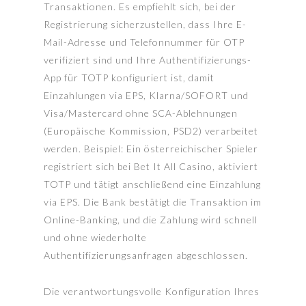
Transaktionen. Es empfiehlt sich, bei der
Registrierung sicherzustellen, dass Ihre E-
Mail-Adresse und Telefonnummer für OTP
verifiziert sind und Ihre Authentifizierungs-
App für TOTP konfiguriert ist, damit
Einzahlungen via EPS, Klarna/SOFORT und
Visa/Mastercard ohne SCA-Ablehnungen
(Europäische Kommission, PSD2) verarbeitet
werden. Beispiel: Ein österreichischer Spieler
registriert sich bei Bet It All Casino, aktiviert
TOTP und tätigt anschließend eine Einzahlung
via EPS. Die Bank bestätigt die Transaktion im
Online-Banking, und die Zahlung wird schnell
und ohne wiederholte
Authentifizierungsanfragen abgeschlossen.
Die verantwortungsvolle Konfiguration Ihres