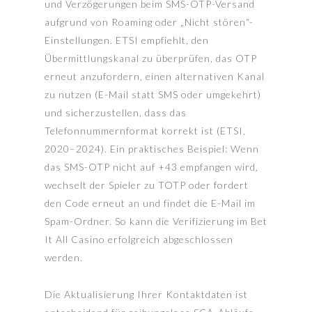
und Verzögerungen beim SMS-OTP-Versand
aufgrund von Roaming oder „Nicht stören“-
Einstellungen. ETSI empfiehlt, den
Übermittlungskanal zu überprüfen, das OTP
erneut anzufordern, einen alternativen Kanal
zu nutzen (E-Mail statt SMS oder umgekehrt)
und sicherzustellen, dass das
Telefonnummernformat korrekt ist (ETSI,
2020–2024). Ein praktisches Beispiel: Wenn
das SMS-OTP nicht auf +43 empfangen wird,
wechselt der Spieler zu TOTP oder fordert
den Code erneut an und findet die E-Mail im
Spam-Ordner. So kann die Verifizierung im Bet
It All Casino erfolgreich abgeschlossen
werden.
Die Aktualisierung Ihrer Kontaktdaten ist