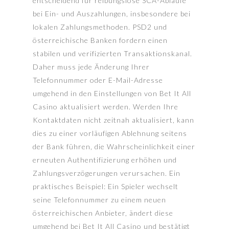
entscheidend für reibungslose SCA-Abläufe
bei Ein- und Auszahlungen, insbesondere bei
lokalen Zahlungsmethoden. PSD2 und
österreichische Banken fordern einen
stabilen und verifizierten Transaktionskanal.
Daher muss jede Änderung Ihrer
Telefonnummer oder E-Mail-Adresse
umgehend in den Einstellungen von Bet It All
Casino aktualisiert werden. Werden Ihre
Kontaktdaten nicht zeitnah aktualisiert, kann
dies zu einer vorläufigen Ablehnung seitens
der Bank führen, die Wahrscheinlichkeit einer
erneuten Authentifizierung erhöhen und
Zahlungsverzögerungen verursachen. Ein
praktisches Beispiel: Ein Spieler wechselt
seine Telefonnummer zu einem neuen
österreichischen Anbieter, ändert diese
umgehend bei Bet It All Casino und bestätigt