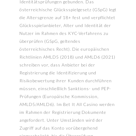
Identitätsprüfungen gebunden. Das
österreichische Glücksspielgesetz (GSpG) legt
die Altersgrenze auf 18+ fest und verpflichtet
Glücksspielanbieter, Alter und Identität der
Nutzer im Rahmen des KYC-Verfahrens zu
überprüfen (GSpG, geltendes
österreichisches Recht). Die europäischen
Richtlinien AMLD5 (2018) und AMLD6 (2021)
schreiben vor, dass Anbieter bei der
Registrierung die Identifizierung und
Risikobewertung ihrer Kunden durchführen
müssen, einschließlich Sanktions- und PEP-
Prüfungen (Europäische Kommission,
AMLD5/AMLD6). Im Bet It All Casino werden
im Rahmen der Registrierung Dokumente
angefordert. Unter Umständen wird der
Zugriff auf das Konto vorübergehend
eingeschränkt, bis die Überprüfung