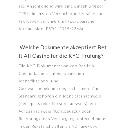
sie. Anschließend wird eine Einzahlung per
EPS beim ersten Versuch ohne zusätzliche
Prüfungen durchgeführt (Europäische
Kommission, PSD2, 2015/2366).
Welche Dokumente akzeptiert Bet
It All Casino für die KYC-Prüfung?
Die KYC-Dokumentation von Bet It All
Casino basiert auf europäischen
Identifikations- und
Geldwäschebekämpfungsrichtlinien. Zum
Standard gehören ein Identitätsnachweis
(Reisepass oder Personalausweis), ein
Adressnachweis (Kontoauszug oder
Rechnung eines Versorgungsunternehmens,
in der Regel nicht älter als 90 Tage) und