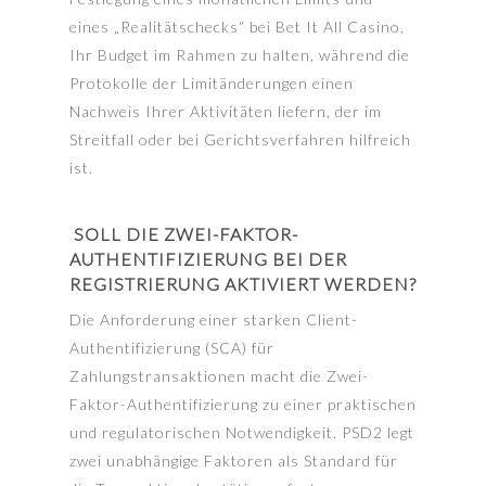
eines „Realitätschecks“ bei Bet It All Casino,
Ihr Budget im Rahmen zu halten, während die
Protokolle der Limitänderungen einen
Nachweis Ihrer Aktivitäten liefern, der im
Streitfall oder bei Gerichtsverfahren hilfreich
ist.
SOLL DIE ZWEI-FAKTOR-
AUTHENTIFIZIERUNG BEI DER
REGISTRIERUNG AKTIVIERT WERDEN?
Die Anforderung einer starken Client-
Authentifizierung (SCA) für
Zahlungstransaktionen macht die Zwei-
Faktor-Authentifizierung zu einer praktischen
und regulatorischen Notwendigkeit. PSD2 legt
zwei unabhängige Faktoren als Standard für