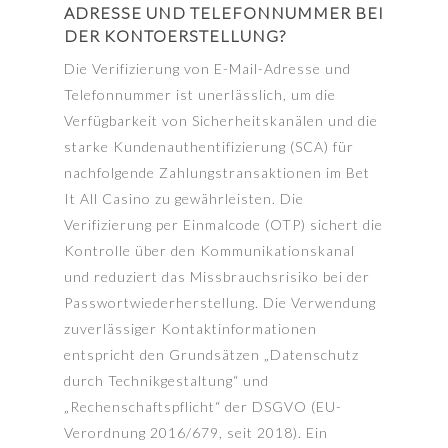
ADRESSE UND TELEFONNUMMER BEI
DER KONTOERSTELLUNG?
Die Verifizierung von E-Mail-Adresse und
Telefonnummer ist unerlässlich, um die
Verfügbarkeit von Sicherheitskanälen und die
starke Kundenauthentifizierung (SCA) für
nachfolgende Zahlungstransaktionen im Bet
It All Casino zu gewährleisten. Die
Verifizierung per Einmalcode (OTP) sichert die
Kontrolle über den Kommunikationskanal
und reduziert das Missbrauchsrisiko bei der
Passwortwiederherstellung. Die Verwendung
zuverlässiger Kontaktinformationen
entspricht den Grundsätzen „Datenschutz
durch Technikgestaltung“ und
„Rechenschaftspflicht“ der DSGVO (EU-
Verordnung 2016/679, seit 2018). Ein